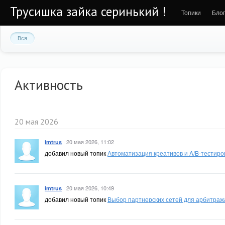
Трусишка зайка серинький !
Топики
Бло
Вся
Активность
20 мая 2026
·
20 мая 2026, 11:02
imtrus
добавил новый топик
Автоматизация креативов и A/B-тестир
·
20 мая 2026, 10:49
imtrus
добавил новый топик
Выбор партнерских сетей для арбитраж