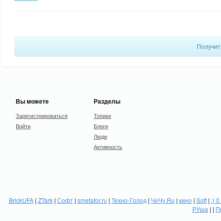
Получит
Вы можете
Разделы
Зарегистрироваться
Топики
Войти
Блоги
Люди
Активность
BrickUFA
|
ZTark
|
Софт
|
smetafor.ru
|
Техно-Голод
|
ЧеЧу.Ru
|
кино
|
Soft
|
:( 0
РУша
| |
П