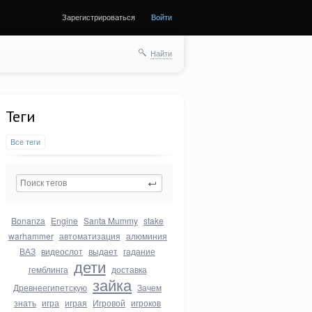
Зарегистрироваться
Войти
Найти
Теги
Все теги
Bonanza
Engine
Santa Mummy
stake
warhammer
автоматизация
алюминия
ВАЗ
видеослот
выдает
гадание
дети
гемблинга
доставка
зайка
Древнеегипетскую
Зачем
знать
игра
играя
Игровой
игроков