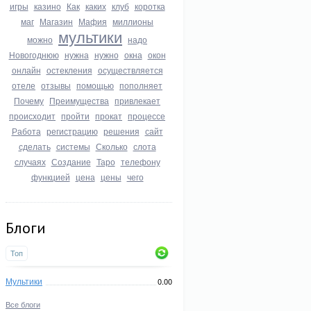
игры
казино
Как
каких
клуб
коротка
маг
Магазин
Мафия
миллионы
мультики
можно
надо
Новогоднюю
нужна
нужно
окна
окон
онлайн
остекления
осуществляется
отеле
отзывы
помощью
пополняет
Почему
Преимущества
привлекает
происходит
пройти
прокат
процессе
Работа
регистрацию
решения
сайт
сделать
системы
Сколько
слота
случаях
Создание
Таро
телефону
функцией
цена
цены
чего
Блоги
Топ
Мультики
0.00
Все блоги