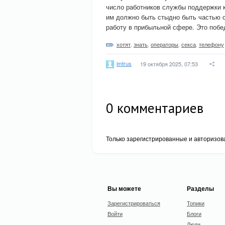
число работников службы поддержки к
им должно быть стыдно быть частью 
работу в прибыльной сфере. Это побе
хотят
,
знать
,
операторы
,
секса
,
телефону
imtrus
19 октября 2025, 07:53
0
комментариев
Только зарегистрированные и авторизов
Вы можете
Разделы
Зарегистрироваться
Топики
Войти
Блоги
Люди