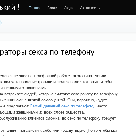
ький !
Топики
Блоги
Люди
Активность
ераторы секса по телефону
ловек не знает о телефонной работе такого типа. Богиня
ктики установление граници использовала этот опыт, чтобы
жизненными отношениями.
на встречает людей, которые считают секс-работу по телефону
женщинами с низкой самооценкой. Они, вероятно, будут
орые предлагают
Самый дешевый секс по телефону
, часто
тающими женщинами из всех слоев общества.
 обслуживанию клиентов сложна, но секс по телефону требует
 отчаяния, ненависти к себе или «распутицы». (Не то чтобы мы