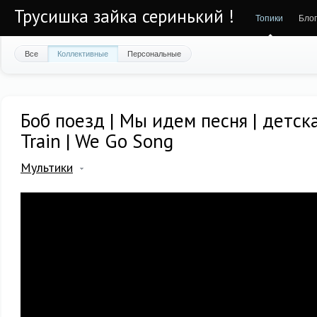
Трусишка зайка серинький !
Топики
Бло
Все
Коллективные
Персональные
Боб поезд | Мы идем песня | детска
Train | We Go Song
Мультики