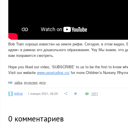
Bob Train хорошо известен на земле рифм. Сегодня, в этом видео, 
идем» в рамках его дошкольного образования. Yey Мы знаем, что д
вам понравится смотреть.
Hope you liked our video, ‘SUBSCRIBE’ to us to be the first to know w
Visit our website
www.uspstudios.co/
for more Children’s Nursery Rhym
зайка
,
мультики
,
дети
imtrus
1 января 2021, 06:29
1371
0
комментариев