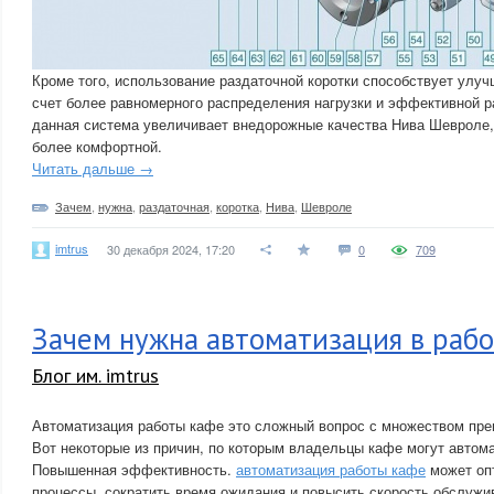
Кроме того, использование раздаточной коротки способствует улу
счет более равномерного распределения нагрузки и эффективной ра
данная система увеличивает внедорожные качества Нива Шевроле,
более комфортной.
Читать дальше →
Зачем
,
нужна
,
раздаточная
,
коротка
,
Нива
,
Шевроле
imtrus
30 декабря 2024, 17:20
0
709
Зачем нужна автоматизация в раб
Блог им. imtrus
Автоматизация работы кафе это сложный вопрос с множеством пре
Вот некоторые из причин, по которым владельцы кафе могут автома
Повышенная эффективность.
автоматизация работы кафе
может оп
процессы, сократить время ожидания и повысить скорость обслужи