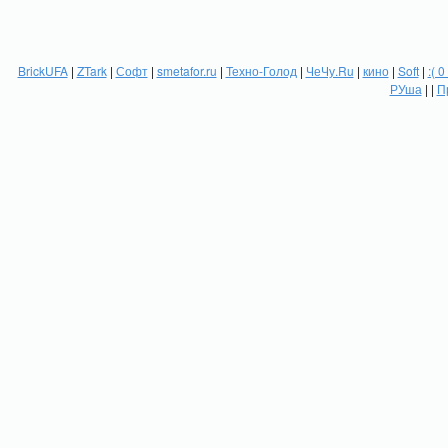
BrickUFA
|
ZTark
|
Софт
|
smetafor.ru
|
Техно-Голод
|
ЧеЧу.Ru
|
кино
|
Soft
|
:( 0
РУша
| |
П