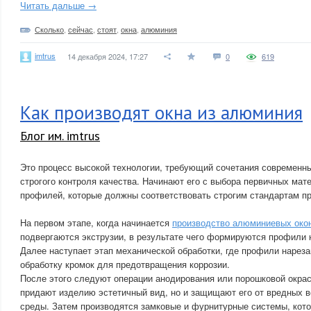
Читать дальше →
Сколько
,
сейчас
,
стоят
,
окна
,
алюминия
imtrus
14 декабря 2024, 17:27
0
619
Как производят окна из алюминия
Блог им. imtrus
Это процесс высокой технологии, требующий сочетания современны
строгого контроля качества. Начинают его с выбора первичных ма
профилей, которые должны соответствовать строгим стандартам пр
На первом этапе, когда начинается
производство алюминиевых око
подвергаются экструзии, в результате чего формируются профили
Далее наступает этап механической обработки, где профили нареза
обработку кромок для предотвращения коррозии.
После этого следуют операции анодирования или порошковой окрас
придают изделию эстетичный вид, но и защищают его от вредных 
среды. Затем производятся замковые и фурнитурные системы, кот