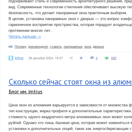
подчеркивают стиль и современность архитектурного решения, при
вид. Современные технологии стекления обеспечивают высокую те
безопасность, что делает панорамные окна практичным выбором.
В целом, установка панорамных окон с дверью — это вопрос комфо
гармоничное восприятие пространства, которая порадует владельца 
протяжении многих лет.
Читать дальше →
Почему
,
рекомендуют
,
ставить
,
панорамные
,
окна
,
дверью
imtrus
26 декабря 2024, 19:37
0
692
Сколько сейчас стоят окна из алю
Блог им. imtrus
Цена окон из алюминия варьируется в зависимости от множества фа
тип конструкции, марка профиля и дополнительные характеристики
стоимость одного квадратного метра алюминиевых окон может коле
рублей. Однако это лишь базовая цена, которая может изменяться 
установки и дополнительных опций, таких как энергосберегающие с