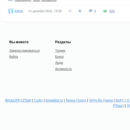
imtrus
14 декабря 2024, 13:30
0
609
Вы можете
Разделы
Зарегистрироваться
Топики
Войти
Блоги
Люди
Активность
BrickUFA
|
ZTark
|
Софт
|
smetafor.ru
|
Техно-Голод
|
ЧеЧу.Ru
|
кино
|
Soft
|
:( 0
РУша
| |
П