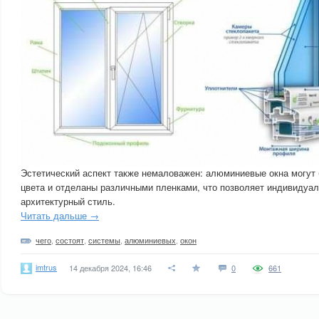
Эстетический аспект также немаловажен: алюминиевые окна могут
цвета и отделаны различными пленками, что позволяет индивидуал
архитектурный стиль.
Читать дальше →
чего
,
состоят
,
системы
,
алюминиевых
,
окон
imtrus
14 декабря 2024, 16:46
0
661