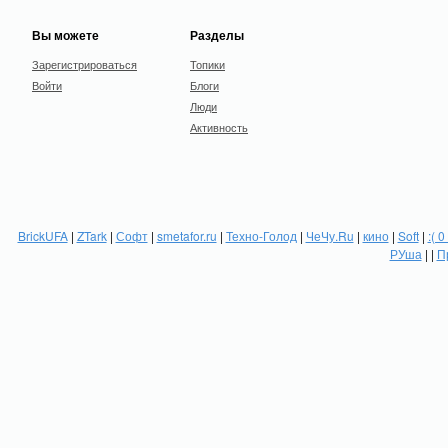
Вы можете
Разделы
Зарегистрироваться
Топики
Войти
Блоги
Люди
Активность
BrickUFA
|
ZTark
|
Софт
|
smetafor.ru
|
Техно-Голод
|
ЧеЧу.Ru
|
кино
|
Soft
|
:( 0
РУша
| |
П