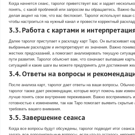
Когда начнется сеанс, таролог приветствует вас и задает несколько
понять, с какой проблемой или запросом вы обращаетесь. Важно б
делая акцент на том, что вас беспокоит. Таролог использует ваши с
чтобы настроиться на нужный канал и провести корректный расклад
3.3. Работа с картами и интерпретаци
Далее таролог приступает к раскладу карт Таро. Он вытаскивает ка
выбранным раскладом и интерпретирует их значения. Важно понима
жестких предсказаний, а помогают анализировать текущую ситуац
пути развития. Таролог объяснит вам, что означают выпавшие карты
ситуацией и какие шаги вы можете предпринять для достижения же
3.4. Ответы на вопросы и рекомендац
После анализа карт, таролог дает ответы на ваши вопросы. Обычно
таролог также дает рекомендации, которые могут помочь вам изме
лучше понять свои внутренние переживания. Важно воспринимать 
готовностью к изменениям, так как Таро помогает выявить скрытые 
требовать вашего внимания.
3.5. Завершение сеанса
Когда все вопросы будут обсуждены, таролог подводит итог сеанса
задать все дополнительные вопросы, если что-то осталось непоня