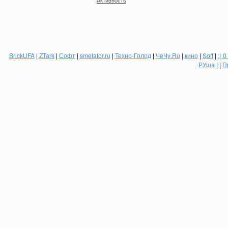
Активность
BrickUFA
|
ZTark
|
Софт
|
smetafor.ru
|
Техно-Голод
|
ЧеЧу.Ru
|
кино
|
Soft
|
:( 0
РУша
| |
П