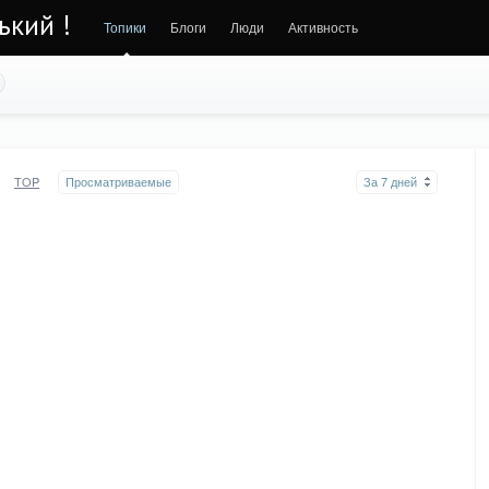
ький !
Топики
Блоги
Люди
Активность
TOP
Просматриваемые
За 7 дней