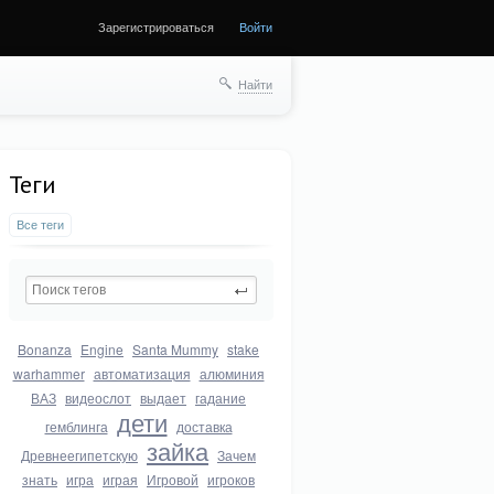
Зарегистрироваться
Войти
Найти
Теги
Все теги
Bonanza
Engine
Santa Mummy
stake
warhammer
автоматизация
алюминия
ВАЗ
видеослот
выдает
гадание
дети
гемблинга
доставка
зайка
Древнеегипетскую
Зачем
знать
игра
играя
Игровой
игроков