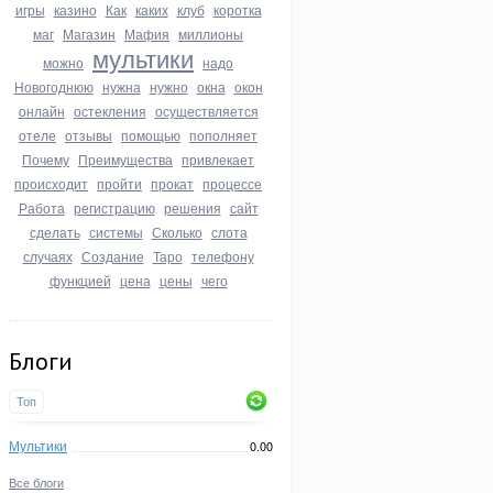
игры
казино
Как
каких
клуб
коротка
маг
Магазин
Мафия
миллионы
мультики
можно
надо
Новогоднюю
нужна
нужно
окна
окон
онлайн
остекления
осуществляется
отеле
отзывы
помощью
пополняет
Почему
Преимущества
привлекает
происходит
пройти
прокат
процессе
Работа
регистрацию
решения
сайт
сделать
системы
Сколько
слота
случаях
Создание
Таро
телефону
функцией
цена
цены
чего
Блоги
Топ
Мультики
0.00
Все блоги