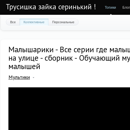
Трусишка зайка серинький !
Топики
Бло
Все
Коллективные
Персональные
Малышарики - Все серии где малы
на улице - сборник - Обучающий м
малышей
Мультики