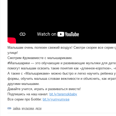
Малышам очень полезен свежий воздух! Смотри скорее все серии 
улице!
Смотрим #домавместе с малышариками.
#Малышарики — это обучающие и развивающие мультики для детей 
помогут малышам освоить такие понятия как «длинное-короткое», 
А также с «Малышриками» можно быстро и легко научить ребенка уз
формы, обучить малыша словам вежливости и объяснить, как играт
другими малышами.
Давайте учится, играть и развиваться вместе!
Подпишись на наш канал:
bit.ly/teremokbaby
Все серии про Бобби:
bit.ly/yumyumvse
зайка
,
мультики
,
дети