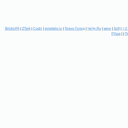
BrickUFA
|
ZTark
|
Софт
|
smetafor.ru
|
Техно-Голод
|
ЧеЧу.Ru
|
кино
|
Soft
|
:( 0
РУша
| |
П