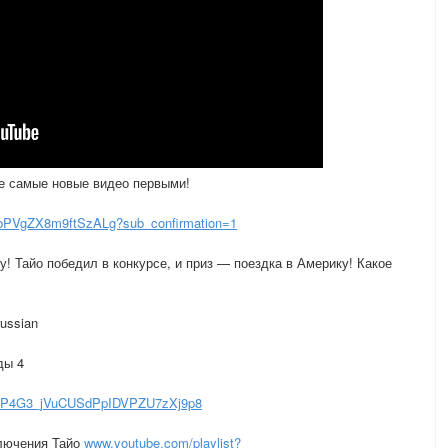
те самые новые видео первыми!
bPVgZX8m9ftSzALg?sub_confirmation=1
! Тайо победил в конкурсе, и приз — поездка в Америку! Какое
ussian
ды 4
0vVP4G3_jVuCUSdPpIDVPZU7zXj9p8
ключения Тайо
www.youtube.com/playlist?