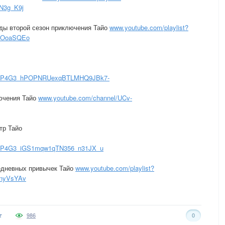
N3g_K9j
ды второй сезон приключения Тайо
www.youtube.com/playlist?
5OoaSQEo
00vVP4G3_hPOPNRUexqBTLMHQ9JBk7-
ючения Тайо
www.youtube.com/channel/UCv-
тр Тайо
0vVP4G3_iGS1mqw1qTN356_n31JX_u
едневных привычек Тайо
www.youtube.com/playlist?
5nyVsYAv
986
0