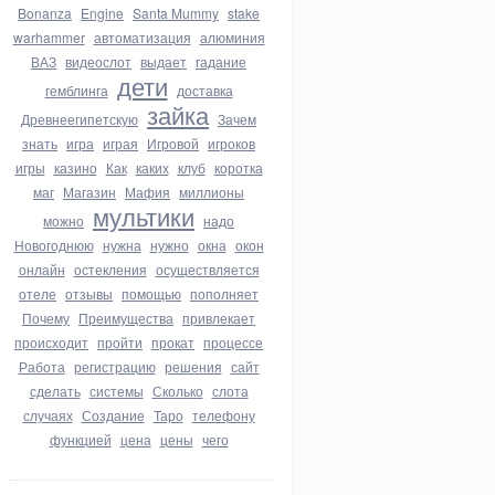
Bonanza
Engine
Santa Mummy
stake
warhammer
автоматизация
алюминия
ВАЗ
видеослот
выдает
гадание
дети
гемблинга
доставка
зайка
Древнеегипетскую
Зачем
знать
игра
играя
Игровой
игроков
игры
казино
Как
каких
клуб
коротка
маг
Магазин
Мафия
миллионы
мультики
можно
надо
Новогоднюю
нужна
нужно
окна
окон
онлайн
остекления
осуществляется
отеле
отзывы
помощью
пополняет
Почему
Преимущества
привлекает
происходит
пройти
прокат
процессе
Работа
регистрацию
решения
сайт
сделать
системы
Сколько
слота
случаях
Создание
Таро
телефону
функцией
цена
цены
чего