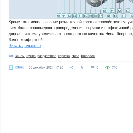
Кроме того, использование раздаточной коротки способствует улу
счет более равномерного распределения нагрузки и эффективной ра
данная система увеличивает внедорожные качества Нива Шевроле,
более комфортной.
Читать дальше →
Зачем
,
нужна
,
раздаточная
,
коротка
,
Нива
,
Шевроле
imtrus
30 декабря 2024, 17:20
0
710