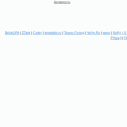
Активность
BrickUFA
|
ZTark
|
Софт
|
smetafor.ru
|
Техно-Голод
|
ЧеЧу.Ru
|
кино
|
Soft
|
:( 0
РУша
| |
П