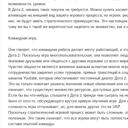
возможности, уровни.
В Дота 2, никаких таких покупок не требуется. Можно купить косме
влияющие на внешний вид вашего игрового процесса, но игроки, р
них, не будут иметь стратегического преимущества. Это настоящее 
тому же вы с такой же вероятностью зацепите их множество, как и и
Командная игра.
Они говорят, что командная работа делает мечту работающей, и это
Дота 2. Поскольку игра многопользовательская, она позволяет люд
близкими друзьями или общаться с другими игроками со всего мира
Чувство общности является жизненно важным аспектом многих игр
сотрудничества закрепил успех турниров, прямых трансляций в со
каналов Youtube, которые обеспечивают постоянный диалог Дота 2.
Это не только помогает разжечь волнение новые обновления или со
означает, что существует множество ресурсов, доступных для нач
Если бы вы что-нибудь слышали о Дота 2 прежде чем сыграть на не
было от кого-то, обсуждающего крутую кривую обучения игре. Для 
сложность игры отталкивает, но, для многих других это ее USP.
Поскольку стратегический игровой процесс может быть сложным, э
полезным. Это также означает, что все игроки могут быть полность
составе опытной команды.