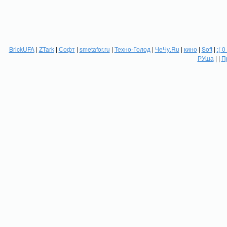
BrickUFA
|
ZTark
|
Софт
|
smetafor.ru
|
Техно-Голод
|
ЧеЧу.Ru
|
кино
|
Soft
|
:( 0
РУша
| |
П