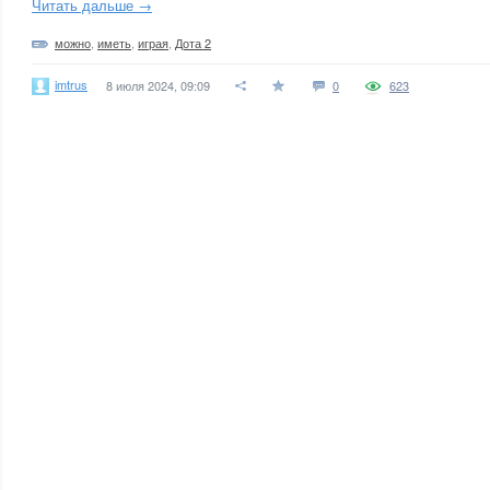
Читать дальше →
можно
,
иметь
,
играя
,
Дота 2
imtrus
8 июля 2024, 09:09
0
623