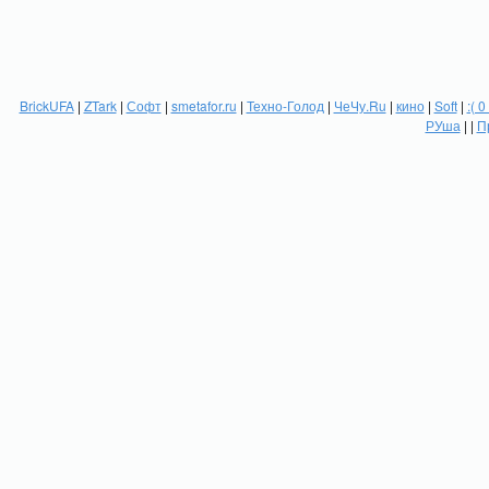
BrickUFA
|
ZTark
|
Софт
|
smetafor.ru
|
Техно-Голод
|
ЧеЧу.Ru
|
кино
|
Soft
|
:( 0
РУша
| |
П