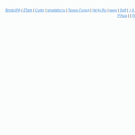
BrickUFA
|
ZTark
|
Софт
|
smetafor.ru
|
Техно-Голод
|
ЧеЧу.Ru
|
кино
|
Soft
|
:( 0
РУша
| |
П