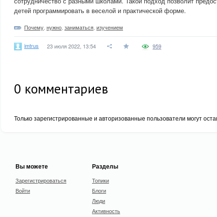
сотрудничество с разными школами. Такой подход позволит предос
детей программировать в веселой и практической форме.
Почему
,
нужно
,
заниматься
,
изучением
imtrus
23 июля 2022, 13:54
959
0
комментариев
Только зарегистрированные и авторизованные пользователи могут оста
Вы можете
Разделы
Зарегистрироваться
Топики
Войти
Блоги
Люди
Активность