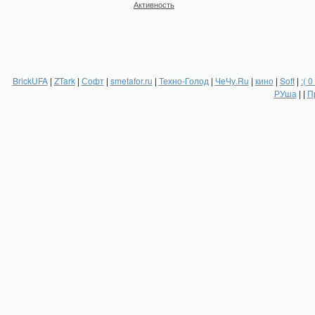
Активность
BrickUFA
|
ZTark
|
Софт
|
smetafor.ru
|
Техно-Голод
|
ЧеЧу.Ru
|
кино
|
Soft
|
:( 0
РУша
| |
П