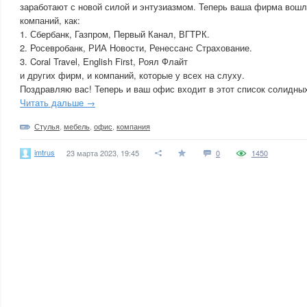
заработают с новой силой и энтузиазмом. Теперь ваша фирма вошл
компаний, как:
1. Сбербанк, Газпром, Первый Канал, ВГТРК.
2. Росевробанк, РИА Новости, Ренессанс Страхование.
3. Coral Travel, English First, Роял Флайт
и других фирм, и компаний, которые у всех на слуху.
Поздравляю вас! Теперь и ваш офис входит в этот список солидны
Читать дальше →
Стулья
,
мебель
,
офис
,
компания
imtrus
23 марта 2023, 19:45
0
1450