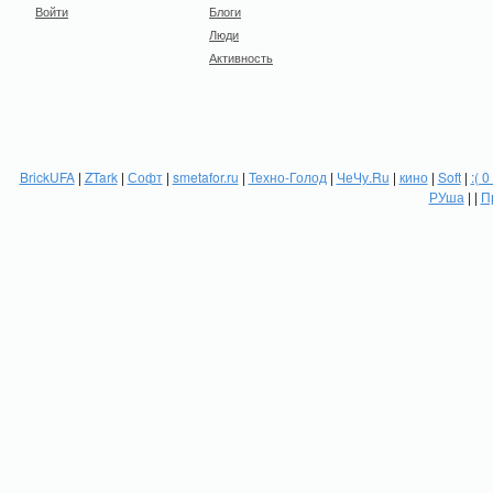
Войти
Блоги
Люди
Активность
BrickUFA
|
ZTark
|
Софт
|
smetafor.ru
|
Техно-Голод
|
ЧеЧу.Ru
|
кино
|
Soft
|
:( 0
РУша
| |
П