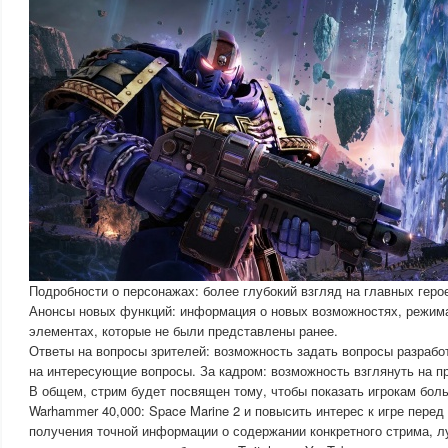
Подробности о персонажах: более глубокий взгляд на главных герое
Анонсы новых функций: информация о новых возможностях, режима
элементах, которые не были представлены ранее.
Ответы на вопросы зрителей: возможность задать вопросы разрабо
на интересующие вопросы. За кадром: возможность взглянуть на пр
В общем, стрим будет посвящен тому, чтобы показать игрокам бо
Warhammer 40,000: Space Marine 2 и повысить интерес к игре перед
получения точной информации о содержании конкретного стрима, л