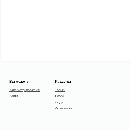
Вы можете
Разделы
Зарегистрироваться
Топики
Войти
Блоги
Люди
Активность