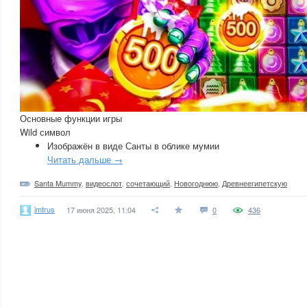
Основные функции игры
Wild символ
Изображён в виде Санты в облике мумии
Читать дальше →
Santa Mummy
,
видеослот
,
сочетающий
,
Новогоднюю
,
Древнеегипетскую
imtrus
17 июня 2025, 11:04
0
436