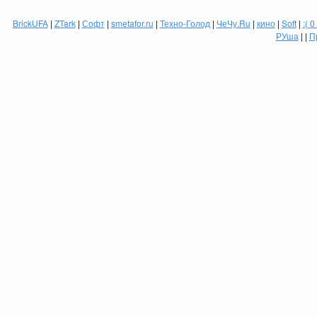
BrickUFA
|
ZTark
|
Софт
|
smetafor.ru
|
Техно-Голод
|
ЧеЧу.Ru
|
кино
|
Soft
|
:( 0
РУша
| |
П