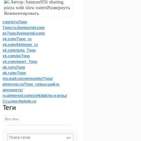
Автор: batman956 sharing
pizza with slow eatersРазвернуть
Комментировать
t.me/s/ru7ooo
7ooo-ru.livejournal.com
pc7ooo.livejournal.com/
vk.com/7ooo_ru
vk.com/kkiinnoo_ru
vk.com/auto_7ooo
vk.com/pc7ooo
vk.com/sport_7ooo
ok.ru/ru7ooo
ok.ru/pc7ooo
my.mail.ru/community/7ooo/
pinterest.ru/7ooo_ru/высший-в-
интернете/
ru.pinterest.com/cetkijpk/пк-и-игры/
Ссылки thehole.ru
Теги
Все теги