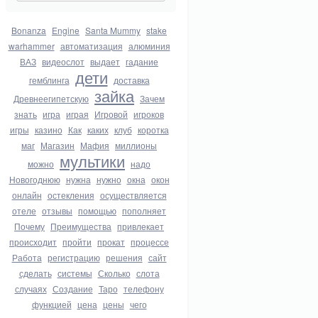
Bonanza
Engine
Santa Mummy
stake
warhammer
автоматизация
алюминия
ВАЗ
видеослот
выдает
гадание
дети
гемблинга
доставка
зайка
Древнеегипетскую
Зачем
знать
игра
играя
Игровой
игроков
игры
казино
Как
каких
клуб
коротка
маг
Магазин
Мафия
миллионы
мультики
можно
надо
Новогоднюю
нужна
нужно
окна
окон
онлайн
остекления
осуществляется
отеле
отзывы
помощью
пополняет
Почему
Преимущества
привлекает
происходит
пройти
прокат
процессе
Работа
регистрацию
решения
сайт
сделать
системы
Сколько
слота
случаях
Создание
Таро
телефону
функцией
цена
цены
чего