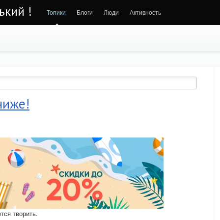
ький !
Топики
Блоги
Люди
Активность
ниже!
ется творить.