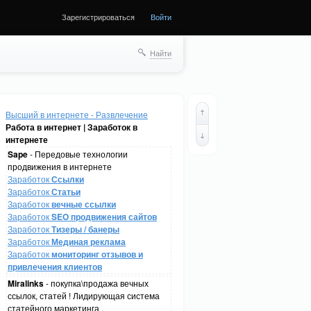
Зарегистрироваться
Войти
Найти
Высший в интернете - Развлечение
Работа в интернет | Заработок в
интернете
Sape
- Передовые технологии
продвижения в интернете
Заработок
Ссылки
Заработок
Статьи
Заработок
вечные ссылки
Заработок
SEO продвижения сайтов
Заработок
Тизеры / банеры
Заработок
Мединая реклама
Заработок
мониторинг отзывов и
привлечения клиентов
Miralinks
- покупка\продажа вечных
ссылок, статей ! Лидирующая система
статейного маркетинга .