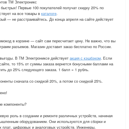
нтов ТМ Электроникс
 быстрых! Первые 100 покупателей получат скидку 20% по
ствует на все товары в
каталоге
.
рый — не расстраивайтесь. До конца апреля на сайте действует
мокод в корзине — сайт сам пересчитает цену. Не важно, что вы
грамм разъемов. Магазин доставит заказ бесплатно по России.
 выгоды. В ТМ Электрониксе действует
акция с кэшбэком
. Если
 сайте, то 15% от суммы заказа вернется бонусными баллами на
ить до 25% следующего заказа. 1 балл = 1 рубль.
оненты сначала со скидкой 20%, а потом со скидкой 25%.
ено!
ые компоненты?
вую роль в создании и ремонте различных устройств, начиная
омышленным оборудованием. Они используются для сборки и
х плат, цифровых и аналоговых устройств. Инженеры,